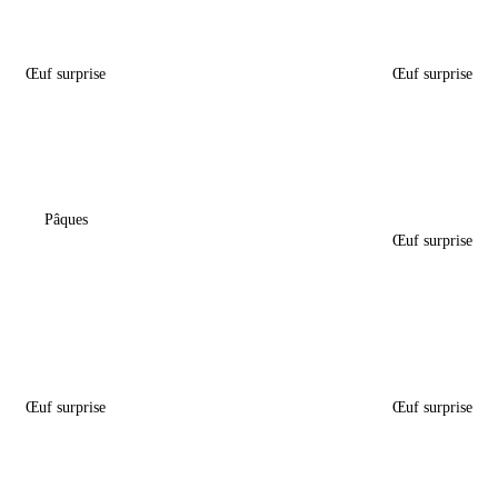
Œuf Surprise Pâques –
Boîte Œuf Surprise P
« Zootopie »
« Huntrix »
Œuf surprise
Œuf surprise
5,60
€
5,60
€
and De Pâques – « Sonic »
Boîte Œuf Surprise Pâques
Kitty »
Pâques
Œuf surprise
18,50
€
5,60
€
Œuf Surprise Pâques –
Boîte Œuf Surprise Pâque
imaux De La Savane »
Super Héros »
Œuf surprise
Œuf surprise
5,60
€
5,60
€