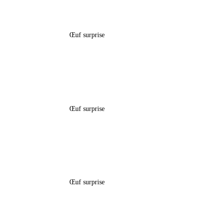
Boîte Œuf Surprise Pâques – « Moto
Boîte 
Cross »
Œuf surprise
5,60
€
Boîte Œuf Surprise Pâques –
Sac G
« Mario »
Œuf surprise
5,60
€
Boîte Œuf Surprise Pâques –
Boîte 
« Winnie L’ourson »
Œuf surprise
5,60
€