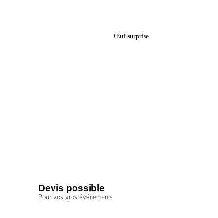
s – « Gaby
Boîte Œuf Surprise Pâques –
« Foot »
Œuf surprise
5,60
€
Devis possible
Pour vos gros événements