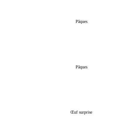
âques –
Sac Gourmand De Pâques –
« Simba »
Pâques
18,50
€
âques –
Sac Gourmand De Pâques – Modèle
»
Non Existant Sur La Boutique
Pâques
18,50
€
âques –
Boîte Œuf Surprise Pâques –
« Titounis »
Œuf surprise
5,60
€