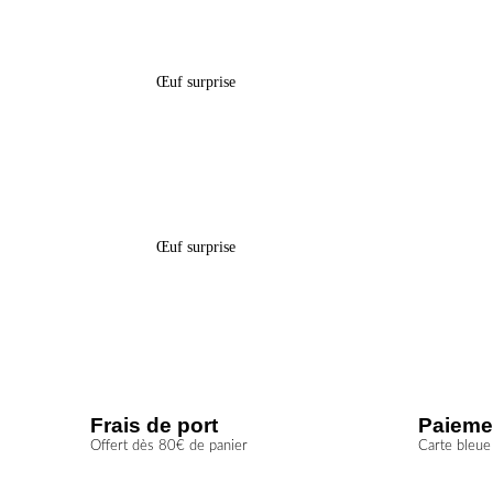
Boîte Œuf Surprise Pâques – « Foot
Boîte 
Portugal »
Œuf surprise
5,60
€
Boîte Œuf Surprise Pâques –
Boîte 
« Lego »
Œuf surprise
5,60
€
Frais de port
Paieme
Offert dès 80€ de panier
Carte bleue