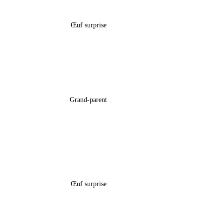
Œuf Surprise – Bambi
Affiche «
Œuf surprise
17,90
€
–
44,99
€
Tasse « Papa » Avec Main
Tasse « 
Grand-parent
14,00
€
Boîte Œuf Surprise Pâques – « Toy
Boîte 
Story »
Œuf surprise
5,60
€