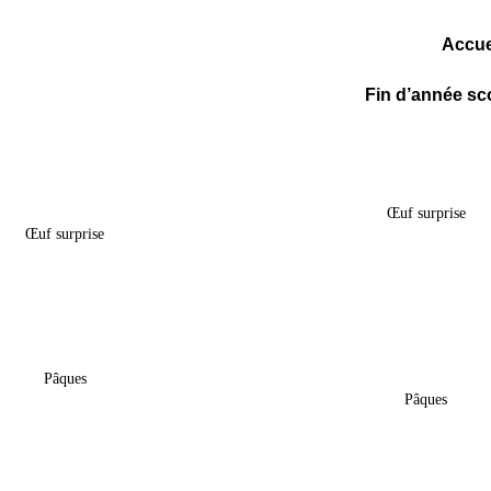
Accue
Fin d’année sco
rise – Mickey – Minnie &
Œuf Surprise – C
Ses Amies
Œuf surprise
Œuf surprise
17,90
€
–
44,99
17,90
€
–
44,99
€
and De Pâques – « Cars »
Sac Gourmand De Pâ
« Huntrix »
Pâques
Pâques
18,50
€
18,50
€