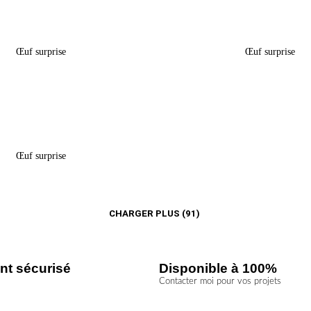
Œuf Surprise Pâques –
Boîte Œuf Surprise Pâque
« Peppa Pig »
Chat »
Œuf surprise
Œuf surprise
5,60
€
5,60
€
Œuf Surprise Pâques –
« Bambi »
Œuf surprise
5,60
€
CHARGER PLUS
(91)
nt sécurisé
Disponible à 100%
Contacter moi pour vos projets