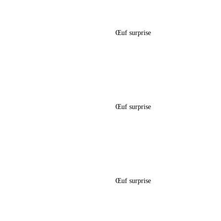
âques –
Boîte Œuf Surprise Pâques – « Kpop
Démon Hunter »
Œuf surprise
5,60
€
 – « Hello
Boîte Œuf Surprise Pâques – « Bob
L’éponge »
Œuf surprise
5,60
€
s – « Mini
Boîte Œuf Surprise Pâques –
« Sonic »
Œuf surprise
5,60
€