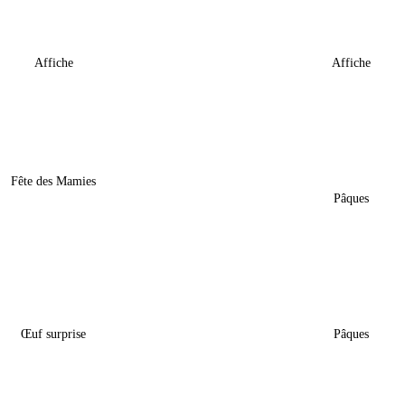
 Parrain-Marraine » Avec 6
Affiche « Parrain-Marrain
Photos
Photos
Affiche
Affiche
12,00
€
–
20,00
€
12,00
€
–
20,00
Mamie-Maman » Avec Main
Sac Gourmand De Pâques
Patrouille »
Fête des Mamies
Pâques
14,00
€
18,50
€
Œuf Surprise Pâques –
Thème « Gourmandise De 
« Bluey »
L’unité
Œuf surprise
Pâques
5,60
€
0,90
€
–
3,50
€