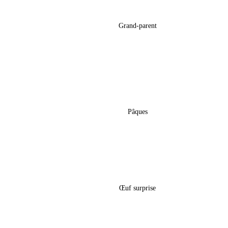
e » Avec 4
Tasse « Super-Héro » Papa
Grand-parent
14,00
€
€
 – « Pat
Sac Gourmand De Pâques –
« Spiderman »
Pâques
18,50
€
Pâques » A
Boîte Œuf Surprise Pâques – « Moto
Cross Red »
Œuf surprise
5,60
€