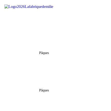
Sac Gourmand De Pâques –
Œuf Surp
« Fortnite »
Pâques
18,50
€
Sac Gourmand De Pâques –
Sac Gourm
« Groot »
Pâques
18,50
€