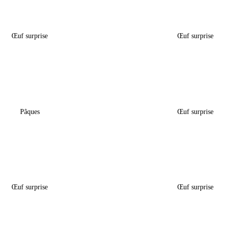
Œuf Surprise Pâques –
Boîte Œuf Surprise P
« Basket »
« Groot »
Œuf surprise
Œuf surprise
5,60
€
5,60
€
ourmand De Pâques –
Boîte Œuf Surprise P
« Pokémon »
« Minnie & Daisy 
Pâques
Œuf surprise
18,50
€
5,60
€
Œuf Surprise Pâques –
Boîte Œuf Surprise P
« Vaiana »
« Minnie »
Œuf surprise
Œuf surprise
5,60
€
5,60
€