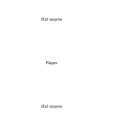
Boîte Œuf Surprise Pâques – « Âne
Boîte 
TroTro »
Œuf surprise
5,60
€
Sac Gourmand De Pâques – « Hot
Sac Gourm
Wheels »
Pâques
18,50
€
Boîte Œuf Surprise Pâques –
Boîte 
« Lapinou »
« An
Œuf surprise
5,60
€