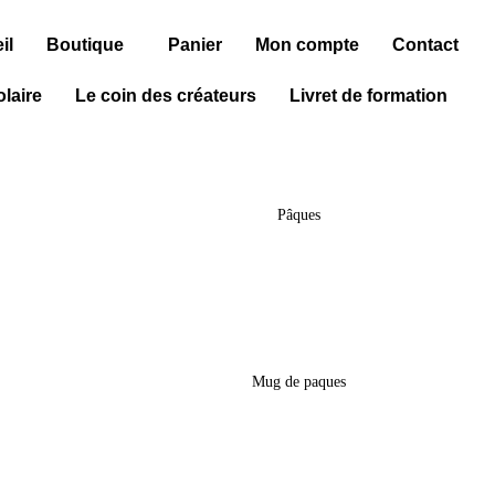
il
Boutique
Panier
Mon compte
Contact
laire
Le coin des créateurs
Livret de formation
ars
Sac Gourmand De Pâques – « Stitch’
Pâques
€
18,50
€
ques –
Mug De Pâques – « Kinder- Huntrix »
Mug de paques
15,00
€
–
18,00
€