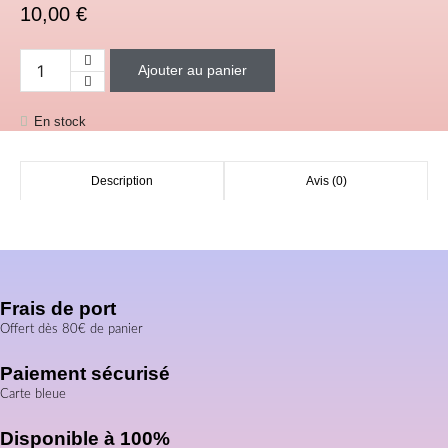
10,00
€
Ajouter au panier
quantité de ✨ Acompte Vente en live - Stickers DT
En stock
Description
Avis (0)
Frais de port
Offert dès 80€ de panier
Paiement sécurisé
Carte bleue
Disponible à 100%