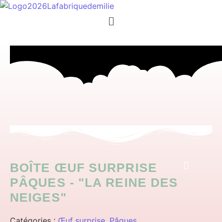
Menu
BOÎTE ŒUF SURPRISE
PÂQUES - "LA REINE DES
NEIGES"
Catégories :
Œuf surprise
,
Pâques