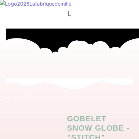
Menu
GOBELET
SNOW GLOBE -
"STITCH"