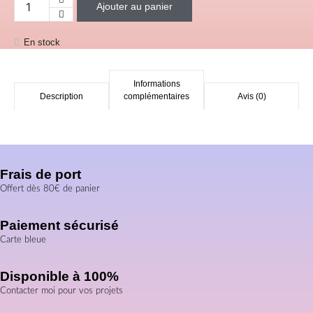
Ajouter au panier
quantité de Gobelet Thermo "Harry Potter Starbucks
En stock
Informations
Description
complémentaires
Avis (0)
Frais de port
Offert dès 80€ de panier
Paiement sécurisé
Carte bleue
Disponible à 100%
Contacter moi pour vos projets