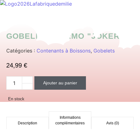
Menu
GOBELET THERMO "JOKER"
Catégories :
Contenants à Boissons
,
Gobelets
24,99
€
Ajouter au panier
quantité de Gobelet Thermo "Joker"
En stock
Informations
Description
complémentaires
Avis (0)