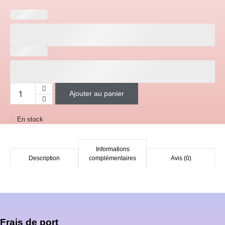
Ajouter au panier
quantité de Gobelet Thermo "Koala"
En stock
Informations
Description
complémentaires
Avis (0)
Frais de port