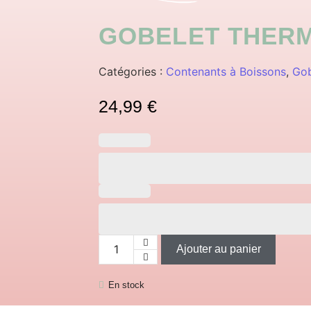
GOBELET THER
Catégories :
Contenants à Boissons
,
Gob
24,99
€
Ajouter au panier
En stock