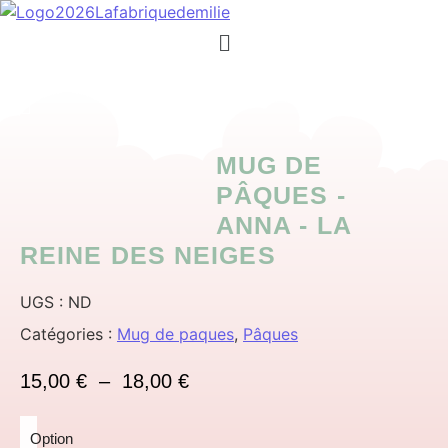
Menu
MUG DE
PÂQUES -
ANNA - LA
REINE DES NEIGES
UGS :
ND
Catégories :
Mug de paques
,
Pâques
Plage de prix : 15,00 € à 18,
15,00
€
–
18,00
€
Option