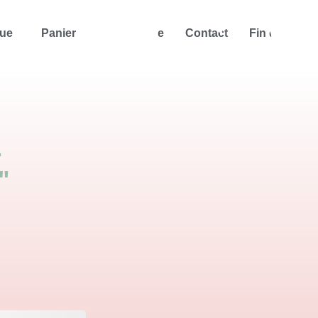
que
Panier
Mon compte
Contact
Fin d’année 
-
"