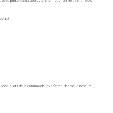
r, avec
personnalisation du prénom
pour un résultat unique.
outes)
prévue lors de la commande (ex : Stitch, licorne, dinosaure…).