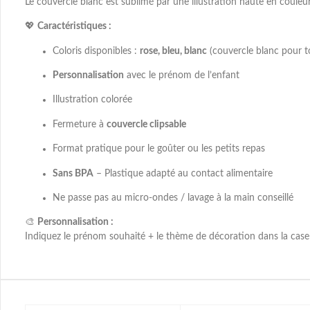
Le couvercle blanc est sublimé par une illustration haute en couleu
💖
Caractéristiques :
Coloris disponibles :
rose, bleu, blanc
(couvercle blanc pour t
Personnalisation
avec le prénom de l’enfant
Illustration colorée
Fermeture à
couvercle clipsable
Format pratique pour le goûter ou les petits repas
Sans BPA
– Plastique adapté au contact alimentaire
Ne passe pas au micro-ondes / lavage à la main conseillé
🎨
Personnalisation :
Indiquez le prénom souhaité + le thème de décoration dans la case 