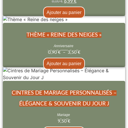
6,99
€
8,00
€
Ajouter au panier
THÈME « REINE DES NEIGES »
Anniversaire
0,90
€
–
3,50
€
Ajouter au panier
CINTRES DE MARIAGE PERSONNALISÉS –
ÉLÉGANCE & SOUVENIR DU JOUR J
Mariage
9,50
€