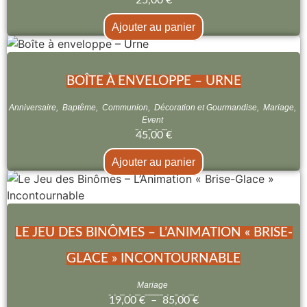
Ajouter au panier
BOÎTE À ENVELOPPE – URNE
Anniversaire
,
Baptême
,
Communion
,
Décoration et Gourmandise
,
Mariage
,
Event
45,00
€
Ajouter au panier
LE JEU DES BINÔMES – L’ANIMATION « BRISE-
GLACE » INCONTOURNABLE
Mariage
19,00
€
–
85,00
€