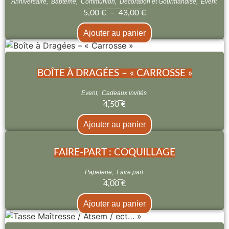
Anniversaire
,
Baptême
,
Communion
,
Décoration et Gourmandise
,
Event
5,00
€
–
43,00
€
Ajouter au panier
BOÎTE À DRAGÉES – « CARROSSE »
Event
,
Cadeaux invités
4,50
€
Ajouter au panier
FAIRE-PART : COQUILLAGE
Papeterie
,
Faire part
4,00
€
Ajouter au panier