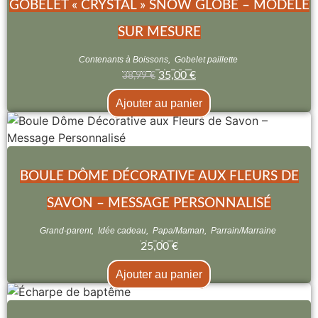
GOBELET « CRYSTAL » SNOW GLOBE – MODÈLE
SUR MESURE
Contenants à Boissons
,
Gobelet paillette
35,00
€
38,99
€
Ajouter au panier
BOULE DÔME DÉCORATIVE AUX FLEURS DE
SAVON – MESSAGE PERSONNALISÉ
Grand-parent
,
Idée cadeau
,
Papa/Maman
,
Parrain/Marraine
25,00
€
Ajouter au panier