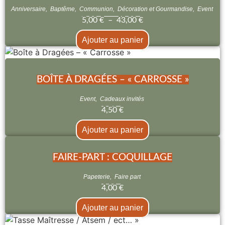
Anniversaire
,
Baptême
,
Communion
,
Décoration et Gourmandise
,
Event
5,00
€
–
43,00
€
Ajouter au panier
BOÎTE À DRAGÉES – « CARROSSE »
Event
,
Cadeaux invités
4,50
€
Ajouter au panier
FAIRE-PART : COQUILLAGE
Papeterie
,
Faire part
4,00
€
Ajouter au panier