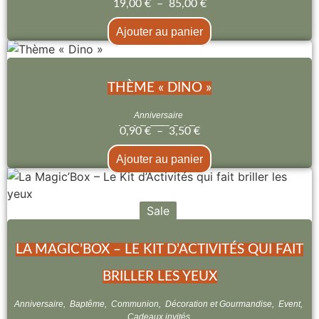
19,00
€
–
85,00
€
Ajouter au panier
THÈME « DINO »
Anniversaire
0,90
€
–
3,50
€
Ajouter au panier
Sale
LA MAGIC’BOX – LE KIT D’ACTIVITÉS QUI FAIT
BRILLER LES YEUX
Anniversaire
,
Baptême
,
Communion
,
Décoration et Gourmandise
,
Event
,
Cadeaux invités