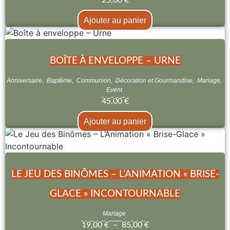
Ajouter au panier
BOÎTE À ENVELOPPE – URNE
Anniversaire
,
Baptême
,
Communion
,
Décoration et Gourmandise
,
Mariage
,
Event
45,00
€
Ajouter au panier
LE JEU DES BINÔMES – L’ANIMATION « BRISE-
GLACE » INCONTOURNABLE
Mariage
19,00
€
–
85,00
€