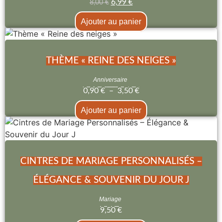
6,99
€
8,00
€
Ajouter au panier
THÈME « REINE DES NEIGES »
Anniversaire
0,90
€
–
3,50
€
Ajouter au panier
CINTRES DE MARIAGE PERSONNALISÉS –
ÉLÉGANCE & SOUVENIR DU JOUR J
Mariage
9,50
€