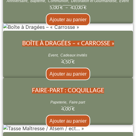
Anniversaire
,
Baptême
,
Communion
,
Décoration et Gourmandise
,
Event
5,00
€
–
43,00
€
Ajouter au panier
BOÎTE À DRAGÉES – « CARROSSE »
Event
,
Cadeaux invités
4,50
€
Ajouter au panier
FAIRE-PART : COQUILLAGE
Papeterie
,
Faire part
4,00
€
Ajouter au panier