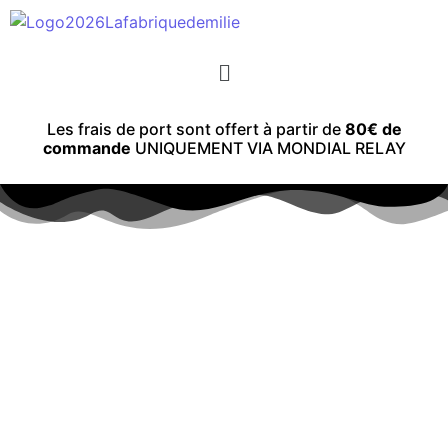
Les frais de port sont offert à partir de
80€ de
commande
UNIQUEMENT VIA MONDIAL RELAY
Sale
GOBELET « SOLIS » SNOW GLOBE (1200ML) –
MODÈLE SUR MESURE
Contenants à Boissons
,
Gobelet paillette
30,50
€
40,90
€
Ajouter au panier