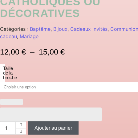
CATHOLIQUES OU
DÉCORATIVES
Catégories :
Baptême
,
Bijoux
,
Cadeaux invités
,
Communio
cadeau
,
Mariage
Plage de prix : 12,00
12,00
€
–
15,00
€
Taille
de la
broche
Ajouter au panier
quantité de Broches personnalisées – Catholiques ou d