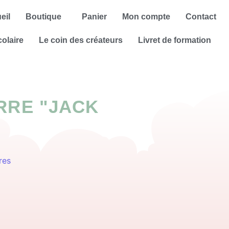
eil
Boutique
Panier
Mon compte
Contact
colaire
Le coin des créateurs
Livret de formation
RRE "JACK
res