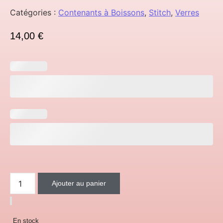
Catégories :
Contenants à Boissons
,
Stitch
,
Verres
14,00
€
quantité de Gobelet en verre "Stitch vacance"
Ajouter au panier
En stock