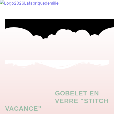
Menu
GOBELET EN
VERRE "STITCH
VACANCE"